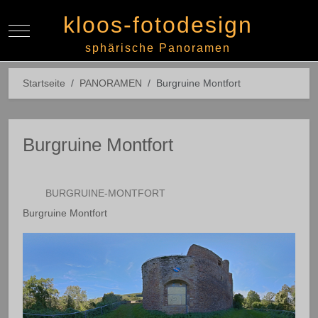
kloos-fotodesign
Mobile Menu Toggle
Off-
sphärische Panoramen
Startseite
PANORAMEN
Burgruine Montfort
Burgruine Montfort
BURGRUINE-MONTFORT
Burgruine Montfort