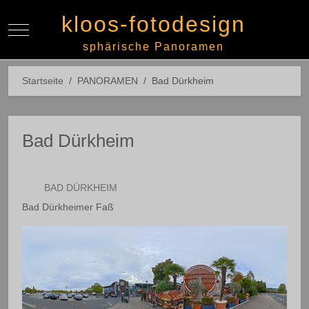
kloos-fotodesign
Mobile Menu Toggle
Off-
sphärische Panoramen
Startseite
PANORAMEN
Bad Dürkheim
Bad Dürkheim
BAD DÜRKHEIM
Bad Dürkheimer Faß