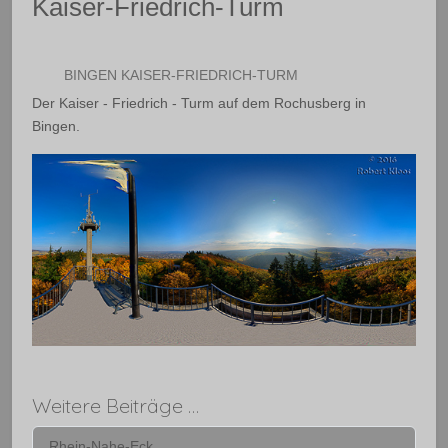
Kaiser-Friedrich-Turm
BINGEN KAISER-FRIEDRICH-TURM
Der Kaiser - Friedrich - Turm auf dem Rochusberg in
Bingen.
Weitere Beiträge …
Rhein-Nahe-Eck