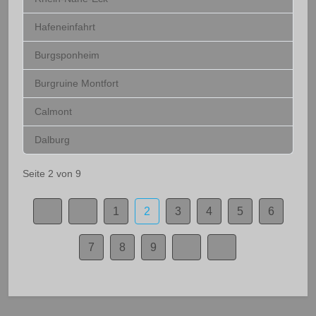
Hafeneinfahrt
Burgsponheim
Burgruine Montfort
Calmont
Dalburg
Seite 2 von 9
1
2
3
4
5
6
7
8
9